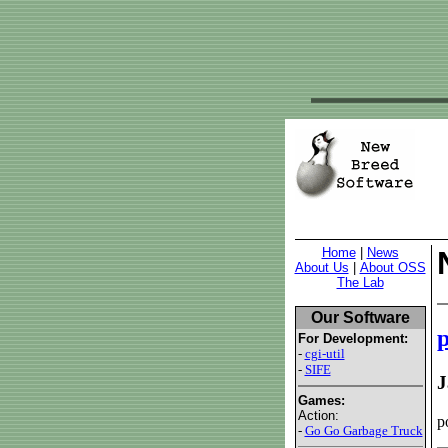
Home
|
News
About Us
|
About OSS
The Lab
Our Software
p
For Development:
-
cgi-util
-
SIFE
J
Games:
Action:
p
-
Go Go Garbage Truck