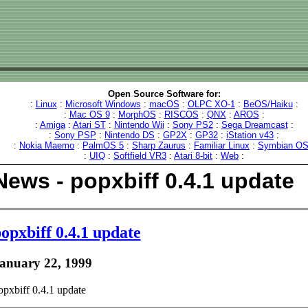
Open Source Software for:
:
Linux
:
Microsoft Windows
:
macOS
:
OLPC XO-1
:
BeOS/Haiku
:
:
Mac OS 9
:
MorphOS
:
RISCOS
:
QNX
:
AROS
:
:
Amiga
:
Atari ST
:
Nintendo Wii
:
Sony PS2
:
Sega Dreamcast
:
:
Sony PSP
:
Nintendo DS
:
GP2X
:
GP32
:
iStation v43
:
:
Nokia Maemo
:
PalmOS 5
:
Sharp Zaurus
:
Familiar Linux
:
Symbian O
:
UIQ
:
Softfield VR3
:
Atari 8-bit
:
Web
:
News - popxbiff 0.4.1 update
opxbiff 0.4.1 update
anuary 22, 1999
opxbiff 0.4.1 update