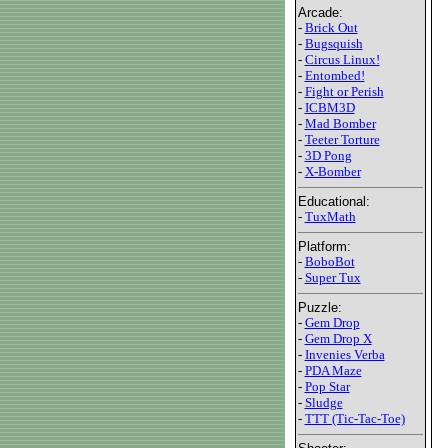
Arcade:
-
Brick Out
-
Bugsquish
-
Circus Linux!
-
Entombed!
-
Fight or Perish
-
ICBM3D
-
Mad Bomber
-
Teeter Torture
-
3D Pong
-
X-Bomber
Educational:
-
TuxMath
Platform:
-
BoboBot
-
Super Tux
Puzzle:
-
Gem Drop
-
Gem Drop X
-
Invenies Verba
-
PDA Maze
-
Pop Star
-
Sludge
-
TTT (Tic-Tac-Toe)